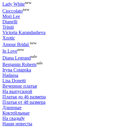
new
Lady White
new
Cioccolato
Mori Lee
Dianelli
Triniti
Victoria Karandasheva
Xzotic
new
Amour Bridal
new
In Love
sale
Diana Legrand
sale
Benjamin Roberts
Iryna Cotapska
Hadassa
Lisa Donetti
Вечерние платья
На выпускной
Платья до 46 размера
Платья от 48 размера
Длинные
Коктейльные
На свадьбу
Наши невесты