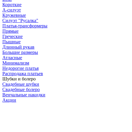
Короткие
А-силуэт
Кружевные
Силуэт "Русалка"
Платья-трансформеры
Прямые
Греческие
Пышные
Длинный рукав
Большие размеры
Атласные
Минимализм
Недорогие платья
Распродажа платьев
Шубки и болеро
Свадебные шубки
Свадебные болеро
Венчальные накидки
Акции