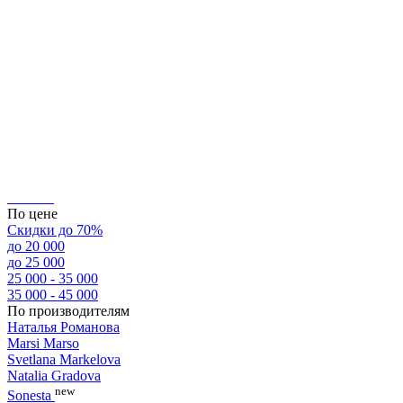
По цене
Скидки до 70%
до 20 000
до 25 000
25 000 - 35 000
35 000 - 45 000
По производителям
Наталья Романова
Marsi Marsо
Svetlana Markelova
Natalia Gradova
new
Sonesta