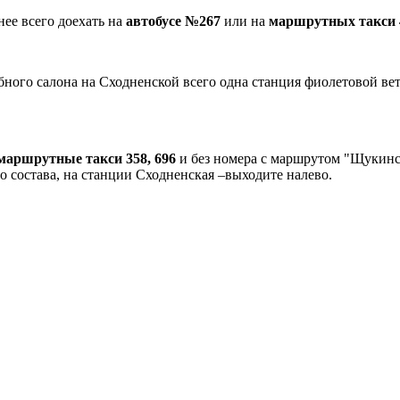
ее всего доехать на
автобусе №267
или на
маршрутных такси 4
ебного салона на Сходненской всего одна станция фиолетовой в
маршрутные такси 358, 696
и без номера с маршрутом "Щукинс
о состава, на станции Сходненская –выходите налево.