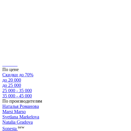
По цене
Скидки до 70%
до 20 000
до 25 000
25 000 - 35 000
35 000 - 45 000
По производителям
Наталья Романова
Marsi Marsо
Svetlana Markelova
Natalia Gradova
new
Sonesta