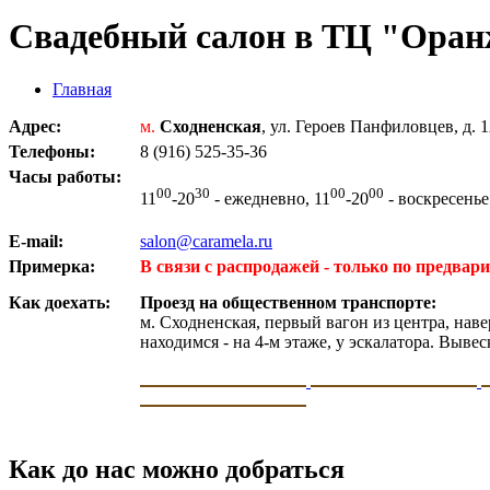
Свадебный салон в ТЦ "Ора
Главная
Адрес:
м.
Сходненская
, ул. Героев Панфиловцев, д. 
Телефоны:
8 (916) 525-35-36
Часы работы:
00
30
00
00
11
-20
- ежедневно, 11
-20
- воскресенье
E-mail:
salon@caramela.ru
Примерка:
В связи с распродажей - только по предвари
Как доехать:
Проезд на общественном транспорте:
м. Сходненская, первый вагон из центра, нав
находимся - на 4-м этаже, у эскалатора. Выве
Как до нас можно добраться