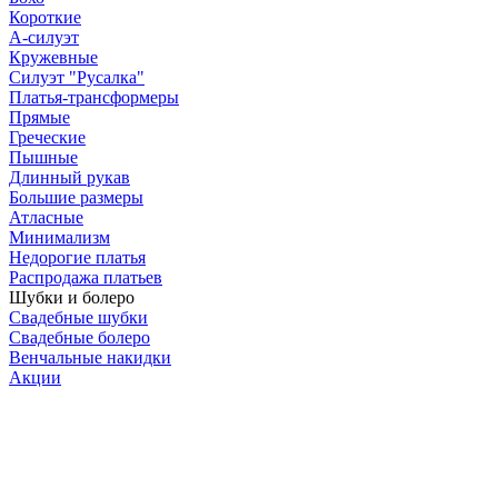
Короткие
А-силуэт
Кружевные
Силуэт "Русалка"
Платья-трансформеры
Прямые
Греческие
Пышные
Длинный рукав
Большие размеры
Атласные
Минимализм
Недорогие платья
Распродажа платьев
Шубки и болеро
Свадебные шубки
Свадебные болеро
Венчальные накидки
Акции