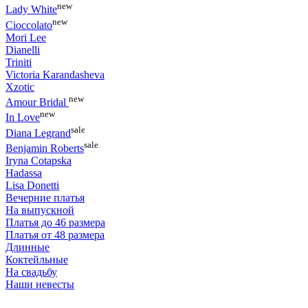
new
Lady White
new
Cioccolato
Mori Lee
Dianelli
Triniti
Victoria Karandasheva
Xzotic
new
Amour Bridal
new
In Love
sale
Diana Legrand
sale
Benjamin Roberts
Iryna Cotapska
Hadassa
Lisa Donetti
Вечерние платья
На выпускной
Платья до 46 размера
Платья от 48 размера
Длинные
Коктейльные
На свадьбу
Наши невесты