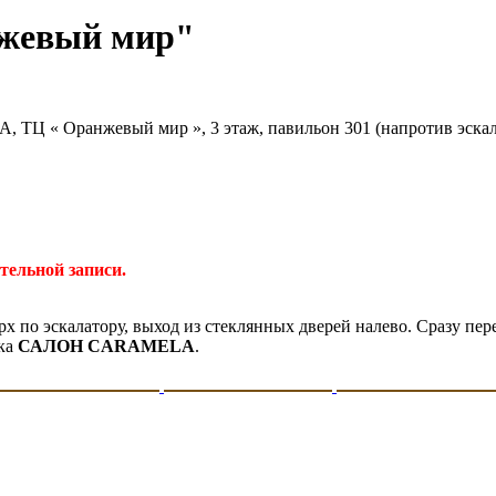
нжевый мир"
1А, ТЦ « Оранжевый мир », 3 этаж, павильон 301 (напротив эскал
тельной записи.
ерх по эскалатору, выход из стеклянных дверей налево. Сразу п
ска
САЛОН CARAMELA
.