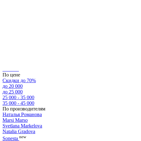
По цене
Скидки до 70%
до 20 000
до 25 000
25 000 - 35 000
35 000 - 45 000
По производителям
Наталья Романова
Marsi Marsо
Svetlana Markelova
Natalia Gradova
new
Sonesta