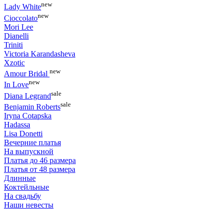
new
Lady White
new
Cioccolato
Mori Lee
Dianelli
Triniti
Victoria Karandasheva
Xzotic
new
Amour Bridal
new
In Love
sale
Diana Legrand
sale
Benjamin Roberts
Iryna Cotapska
Hadassa
Lisa Donetti
Вечерние платья
На выпускной
Платья до 46 размера
Платья от 48 размера
Длинные
Коктейльные
На свадьбу
Наши невесты