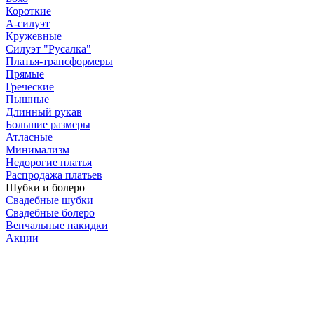
Короткие
А-силуэт
Кружевные
Силуэт "Русалка"
Платья-трансформеры
Прямые
Греческие
Пышные
Длинный рукав
Большие размеры
Атласные
Минимализм
Недорогие платья
Распродажа платьев
Шубки и болеро
Свадебные шубки
Свадебные болеро
Венчальные накидки
Акции