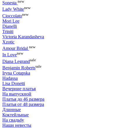
new
Sonesta
new
Lady White
new
Cioccolato
Mori Lee
Dianelli
Triniti
Victoria Karandasheva
Xzotic
new
Amour Bridal
new
In Love
sale
Diana Legrand
sale
Benjamin Roberts
Iryna Cotapska
Hadassa
Lisa Donetti
Вечерние платья
На выпускной
Платья до 46 размера
Платья от 48 размера
Длинные
Коктейльные
На свадьбу
Наши невесты