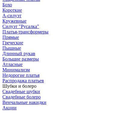
Бохо
Короткие
А-силуэт
Кружевные
Силуэт "Русалка"
Платья-трансформеры
Прямые
Греческие
Пышные
Длинный рукав
Большие размеры
Атласные
Минимализм
Недорогие платья
Распродажа платьев
Шубки и болеро
Свадебные шубки
Свадебные болеро
Венчальные накидки
Акции