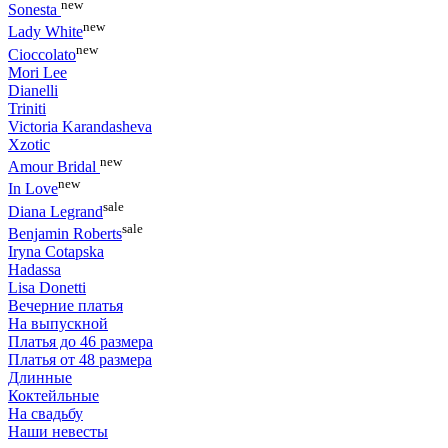
new
Sonesta
new
Lady White
new
Cioccolato
Mori Lee
Dianelli
Triniti
Victoria Karandasheva
Xzotic
new
Amour Bridal
new
In Love
sale
Diana Legrand
sale
Benjamin Roberts
Iryna Cotapska
Hadassa
Lisa Donetti
Вечерние платья
На выпускной
Платья до 46 размера
Платья от 48 размера
Длинные
Коктейльные
На свадьбу
Наши невесты