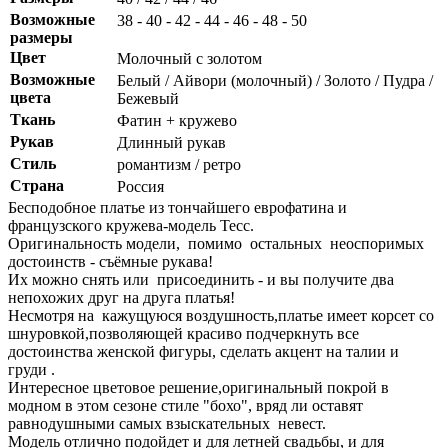
Возможные
38 - 40 - 42 - 44 - 46 - 48 - 50
размеры
Цвет
Молочный с золотом
Возможные
Белый / Айвори (молочный) / Золото / Пудра /
цвета
Бежевый
Ткань
Фатин + кружево
Рукав
Длинный рукав
Стиль
романтизм / ретро
Страна
Россия
Бесподобное платье из тончайшего еврофатина и
французского кружева-модель Тесс.
Оригинальность модели, помимо остальных неоспоримых
достоинств - съёмные рукава!
Их можно снять или присоединить - и вы получите два
непохожих друг на друга платья!
Несмотря на кажущуюся воздушность,платье имеет корсет со
шнуровкой,позволяющей красиво подчеркнуть все
достоинства женской фигуры, сделать акцент на талии и
груди .
Интересное цветовое решение,оригинальный покрой в
модном в этом сезоне стиле "бохо", вряд ли оставят
равнодушными самых взыскательных невест.
Модель отлично подойдет и для летней свадьбы, и для