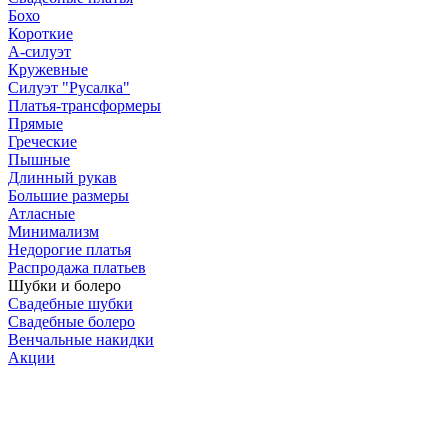
Бохо
Короткие
А-силуэт
Кружевные
Силуэт "Русалка"
Платья-трансформеры
Прямые
Греческие
Пышные
Длинный рукав
Большие размеры
Атласные
Минимализм
Недорогие платья
Распродажа платьев
Шубки и болеро
Свадебные шубки
Свадебные болеро
Венчальные накидки
Акции