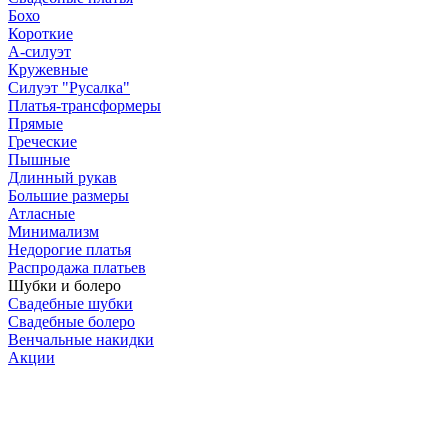
Бохо
Короткие
А-силуэт
Кружевные
Силуэт "Русалка"
Платья-трансформеры
Прямые
Греческие
Пышные
Длинный рукав
Большие размеры
Атласные
Минимализм
Недорогие платья
Распродажа платьев
Шубки и болеро
Свадебные шубки
Свадебные болеро
Венчальные накидки
Акции