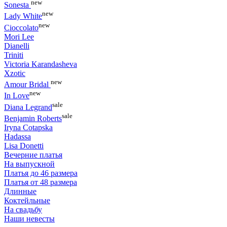
new
Sonesta
new
Lady White
new
Cioccolato
Mori Lee
Dianelli
Triniti
Victoria Karandasheva
Xzotic
new
Amour Bridal
new
In Love
sale
Diana Legrand
sale
Benjamin Roberts
Iryna Cotapska
Hadassa
Lisa Donetti
Вечерние платья
На выпускной
Платья до 46 размера
Платья от 48 размера
Длинные
Коктейльные
На свадьбу
Наши невесты