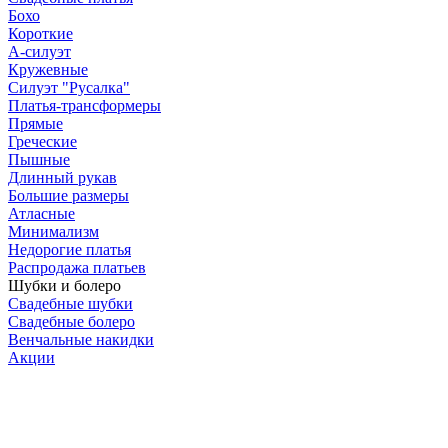
Бохо
Короткие
А-силуэт
Кружевные
Силуэт "Русалка"
Платья-трансформеры
Прямые
Греческие
Пышные
Длинный рукав
Большие размеры
Атласные
Минимализм
Недорогие платья
Распродажа платьев
Шубки и болеро
Свадебные шубки
Свадебные болеро
Венчальные накидки
Акции