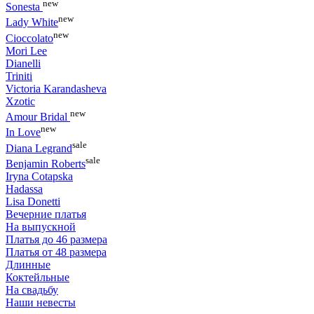
new
Sonesta
new
Lady White
new
Cioccolato
Mori Lee
Dianelli
Triniti
Victoria Karandasheva
Xzotic
new
Amour Bridal
new
In Love
sale
Diana Legrand
sale
Benjamin Roberts
Iryna Cotapska
Hadassa
Lisa Donetti
Вечерние платья
На выпускной
Платья до 46 размера
Платья от 48 размера
Длинные
Коктейльные
На свадьбу
Наши невесты