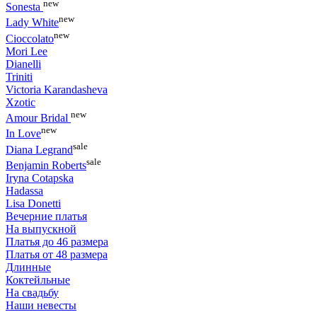
new
Sonesta
new
Lady White
new
Cioccolato
Mori Lee
Dianelli
Triniti
Victoria Karandasheva
Xzotic
new
Amour Bridal
new
In Love
sale
Diana Legrand
sale
Benjamin Roberts
Iryna Cotapska
Hadassa
Lisa Donetti
Вечерние платья
На выпускной
Платья до 46 размера
Платья от 48 размера
Длинные
Коктейльные
На свадьбу
Наши невесты