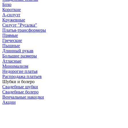
Бохо
Короткие
А-силуэт
Кружевные
Силуэт "Русалка"
Платья-трансформеры
Прямые
Греческие
Пышные
Длинный рукав
Большие размеры
Атласные
Минимализм
Недорогие платья
Распродажа платьев
Шубки и болеро
Свадебные шубки
Свадебные болеро
Венчальные накидки
Акции