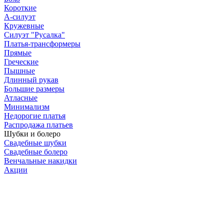
Короткие
А-силуэт
Кружевные
Силуэт "Русалка"
Платья-трансформеры
Прямые
Греческие
Пышные
Длинный рукав
Большие размеры
Атласные
Минимализм
Недорогие платья
Распродажа платьев
Шубки и болеро
Свадебные шубки
Свадебные болеро
Венчальные накидки
Акции