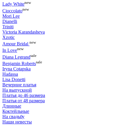
new
Lady White
new
Cioccolato
Mori Lee
Dianelli
Triniti
Victoria Karandasheva
Xzotic
new
Amour Bridal
new
In Love
sale
Diana Legrand
sale
Benjamin Roberts
Iryna Cotapska
Hadassa
Lisa Donetti
Вечерние платья
На выпускной
Платья до 46 размера
Платья от 48 размера
Длинные
Коктейльные
На свадьбу
Наши невесты