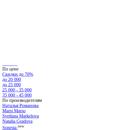
По цене
Скидки до 70%
до 20 000
до 25 000
25 000 - 35 000
35 000 - 45 000
По производителям
Наталья Романова
Marsi Marsо
Svetlana Markelova
Natalia Gradova
new
Sonesta