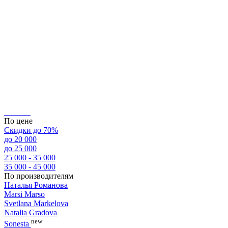
По цене
Скидки до 70%
до 20 000
до 25 000
25 000 - 35 000
35 000 - 45 000
По производителям
Наталья Романова
Marsi Marsо
Svetlana Markelova
Natalia Gradova
new
Sonesta