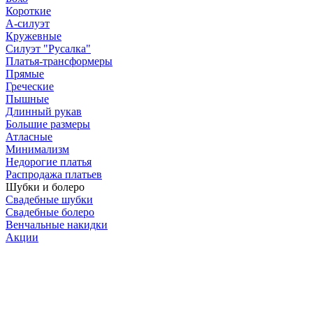
Короткие
А-силуэт
Кружевные
Силуэт "Русалка"
Платья-трансформеры
Прямые
Греческие
Пышные
Длинный рукав
Большие размеры
Атласные
Минимализм
Недорогие платья
Распродажа платьев
Шубки и болеро
Свадебные шубки
Свадебные болеро
Венчальные накидки
Акции