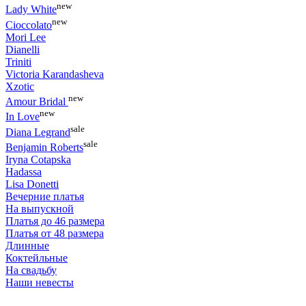
new
Lady White
new
Cioccolato
Mori Lee
Dianelli
Triniti
Victoria Karandasheva
Xzotic
new
Amour Bridal
new
In Love
sale
Diana Legrand
sale
Benjamin Roberts
Iryna Cotapska
Hadassa
Lisa Donetti
Вечерние платья
На выпускной
Платья до 46 размера
Платья от 48 размера
Длинные
Коктейльные
На свадьбу
Наши невесты