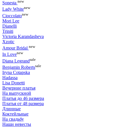
new
Sonesta
new
Lady White
new
Cioccolato
Mori Lee
Dianelli
Triniti
Victoria Karandasheva
Xzotic
new
Amour Bridal
new
In Love
sale
Diana Legrand
sale
Benjamin Roberts
Iryna Cotapska
Hadassa
Lisa Donetti
Вечерние платья
На выпускной
Платья до 46 размера
Платья от 48 размера
Длинные
Коктейльные
На свадьбу
Наши невесты