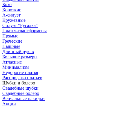
Бохо
Короткие
А-силуэт
Кружевные
Силуэт "Русалка"
Платья-трансформеры
Прямые
Греческие
Пышные
Длинный рукав
Большие размеры
Атласные
Минимализм
Недорогие платья
Распродажа платьев
Шубки и болеро
Свадебные шубки
Свадебные болеро
Венчальные накидки
Акции