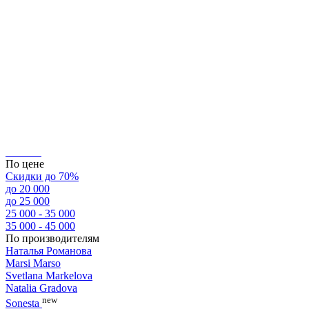
По цене
Скидки до 70%
до 20 000
до 25 000
25 000 - 35 000
35 000 - 45 000
По производителям
Наталья Романова
Marsi Marsо
Svetlana Markelova
Natalia Gradova
new
Sonesta