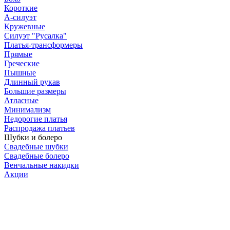
Короткие
А-силуэт
Кружевные
Силуэт "Русалка"
Платья-трансформеры
Прямые
Греческие
Пышные
Длинный рукав
Большие размеры
Атласные
Минимализм
Недорогие платья
Распродажа платьев
Шубки и болеро
Свадебные шубки
Свадебные болеро
Венчальные накидки
Акции