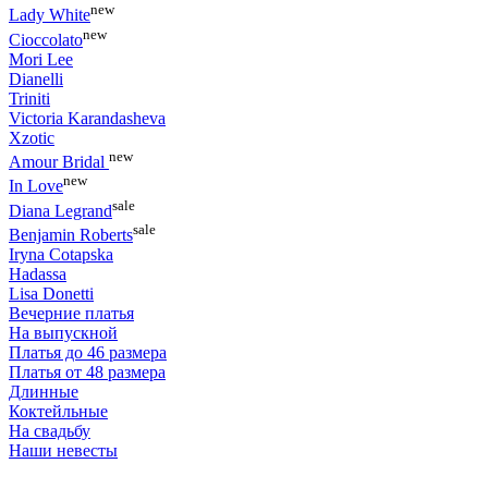
new
Lady White
new
Cioccolato
Mori Lee
Dianelli
Triniti
Victoria Karandasheva
Xzotic
new
Amour Bridal
new
In Love
sale
Diana Legrand
sale
Benjamin Roberts
Iryna Cotapska
Hadassa
Lisa Donetti
Вечерние платья
На выпускной
Платья до 46 размера
Платья от 48 размера
Длинные
Коктейльные
На свадьбу
Наши невесты