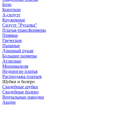
Бохо
Короткие
А-силуэт
Кружевные
Силуэт "Русалка"
Платья-трансформеры
Прямые
Греческие
Пышные
Длинный рукав
Большие размеры
Атласные
Минимализм
Недорогие платья
Распродажа платьев
Шубки и болеро
Свадебные шубки
Свадебные болеро
Венчальные накидки
Акции