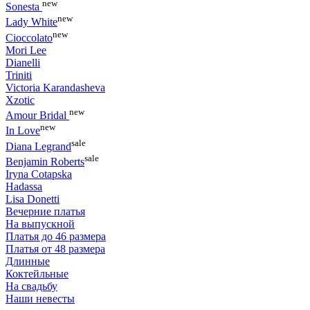
new
Sonesta
new
Lady White
new
Cioccolato
Mori Lee
Dianelli
Triniti
Victoria Karandasheva
Xzotic
new
Amour Bridal
new
In Love
sale
Diana Legrand
sale
Benjamin Roberts
Iryna Cotapska
Hadassa
Lisa Donetti
Вечерние платья
На выпускной
Платья до 46 размера
Платья от 48 размера
Длинные
Коктейльные
На свадьбу
Наши невесты