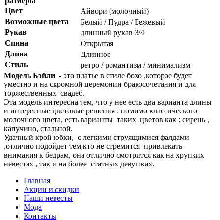
размеры
Цвет
Айвори (молочный)
Возможные цвета
Белый / Пудра / Бежевый
Рукав
длинный рукав 3/4
Спина
Открытая
Длина
Длинное
Стиль
ретро / романтизм / минимализм
Модель Бэйли
- это платье в стиле бохо ,которое будет
уместно и на скромной церемонии бракосочетания и для
торжественных свадеб.
Эта модель интересна тем, что у нее есть два варианта длины
и интересные цветовые решения : помимо классического
молочного цвета, есть варианты таких цветов как : сирень ,
капучино, стальной.
Удачный крой юбки, с легкими струящимися фалдами
,отлично подойдет тем,кто не стремится привлекать
внимания к бедрам, она отлично смотрится как на хрупких
невестах , так и на более статных девушках.
Главная
Акции и скидки
Наши невесты
Мода
Контакты