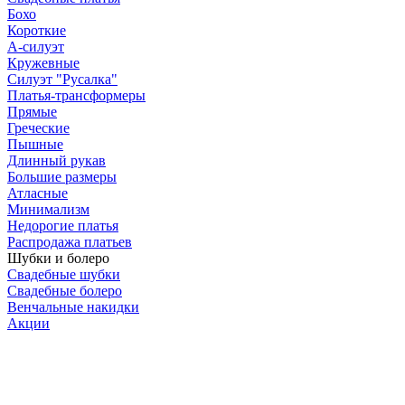
Бохо
Короткие
А-силуэт
Кружевные
Силуэт "Русалка"
Платья-трансформеры
Прямые
Греческие
Пышные
Длинный рукав
Большие размеры
Атласные
Минимализм
Недорогие платья
Распродажа платьев
Шубки и болеро
Свадебные шубки
Свадебные болеро
Венчальные накидки
Акции