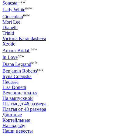
new
Sonesta
new
Lady White
new
Cioccolato
Mori Lee
Dianelli
Triniti
Victoria Karandasheva
Xzotic
new
Amour Bridal
new
In Love
sale
Diana Legrand
sale
Benjamin Roberts
Iryna Cotapska
Hadassa
Lisa Donetti
Вечерние платья
На выпускной
Платья до 46 размера
Платья от 48 размера
Длинные
Коктейльные
На свадьбу
Наши невесты