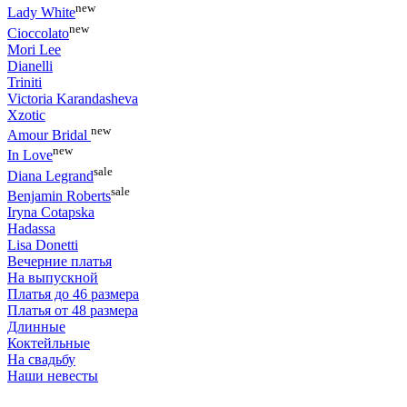
new
Lady White
new
Cioccolato
Mori Lee
Dianelli
Triniti
Victoria Karandasheva
Xzotic
new
Amour Bridal
new
In Love
sale
Diana Legrand
sale
Benjamin Roberts
Iryna Cotapska
Hadassa
Lisa Donetti
Вечерние платья
На выпускной
Платья до 46 размера
Платья от 48 размера
Длинные
Коктейльные
На свадьбу
Наши невесты