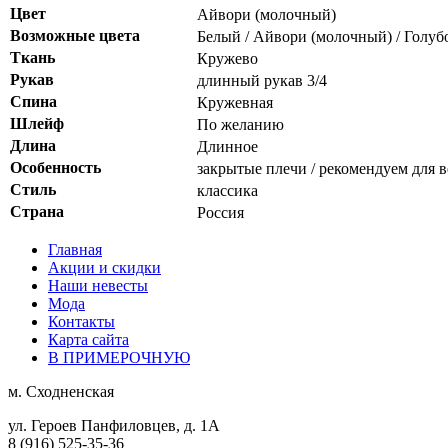
Цвет
Айвори (молочный)
Возможные цвета
Белый / Айвори (молочный) / Голуб
Ткань
Кружево
Рукав
длинный рукав 3/4
Спина
Кружевная
Шлейф
По желанию
Длина
Длинное
Особенность
закрытые плечи / рекомендуем для 
Стиль
классика
Страна
Россия
Главная
Акции и скидки
Наши невесты
Мода
Контакты
Карта сайта
В ПРИМЕРОЧНУЮ
м.
Сходненская
ул. Героев Панфиловцев, д. 1А
8 (916) 525-35-36