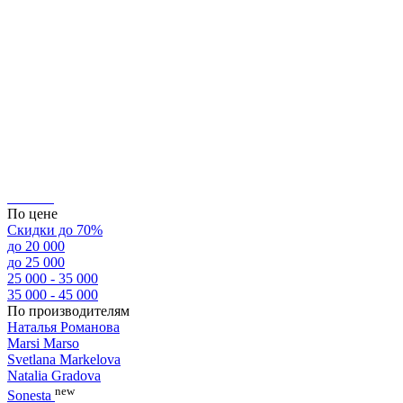
По цене
Скидки до 70%
до 20 000
до 25 000
25 000 - 35 000
35 000 - 45 000
По производителям
Наталья Романова
Marsi Marsо
Svetlana Markelova
Natalia Gradova
new
Sonesta