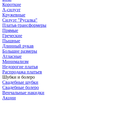
Короткие
А-силуэт
Кружевные
Силуэт "Русалка"
Платья-трансформеры
Прямые
Греческие
Пышные
Длинный рукав
Большие размеры
Атласные
Минимализм
Недорогие платья
Распродажа платьев
Шубки и болеро
Свадебные шубки
Свадебные болеро
Венчальные накидки
Акции