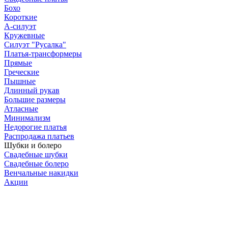
Бохо
Короткие
А-силуэт
Кружевные
Силуэт "Русалка"
Платья-трансформеры
Прямые
Греческие
Пышные
Длинный рукав
Большие размеры
Атласные
Минимализм
Недорогие платья
Распродажа платьев
Шубки и болеро
Свадебные шубки
Свадебные болеро
Венчальные накидки
Акции