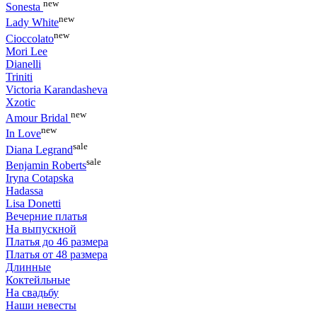
new
Sonesta
new
Lady White
new
Cioccolato
Mori Lee
Dianelli
Triniti
Victoria Karandasheva
Xzotic
new
Amour Bridal
new
In Love
sale
Diana Legrand
sale
Benjamin Roberts
Iryna Cotapska
Hadassa
Lisa Donetti
Вечерние платья
На выпускной
Платья до 46 размера
Платья от 48 размера
Длинные
Коктейльные
На свадьбу
Наши невесты