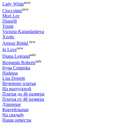
new
Lady White
new
Cioccolato
Mori Lee
Dianelli
Triniti
Victoria Karandasheva
Xzotic
new
Amour Bridal
new
In Love
sale
Diana Legrand
sale
Benjamin Roberts
Iryna Cotapska
Hadassa
Lisa Donetti
Вечерние платья
На выпускной
Платья до 46 размера
Платья от 48 размера
Длинные
Коктейльные
На свадьбу
Наши невесты