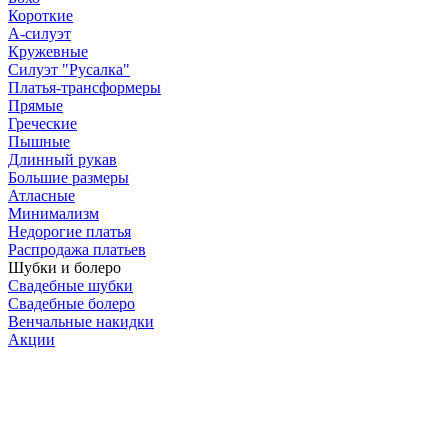
Короткие
А-силуэт
Кружевные
Силуэт "Русалка"
Платья-трансформеры
Прямые
Греческие
Пышные
Длинный рукав
Большие размеры
Атласные
Минимализм
Недорогие платья
Распродажа платьев
Шубки и болеро
Свадебные шубки
Свадебные болеро
Венчальные накидки
Акции