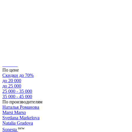
По цене
Скидки до 70%
до 20 000
до 25 000
25 000 - 35 000
35 000 - 45 000
По производителям
Наталья Романова
Marsi Marsо
Svetlana Markelova
Natalia Gradova
new
Sonesta