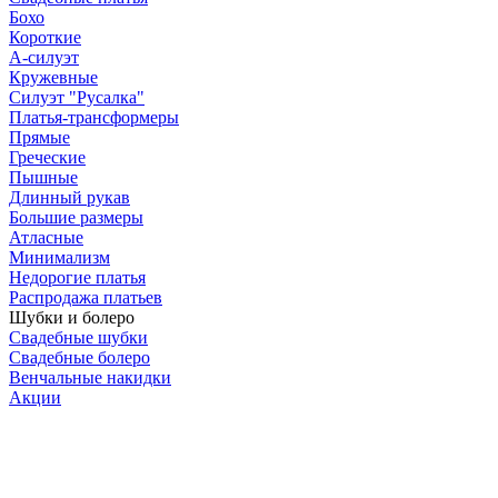
Бохо
Короткие
А-силуэт
Кружевные
Силуэт "Русалка"
Платья-трансформеры
Прямые
Греческие
Пышные
Длинный рукав
Большие размеры
Атласные
Минимализм
Недорогие платья
Распродажа платьев
Шубки и болеро
Свадебные шубки
Свадебные болеро
Венчальные накидки
Акции