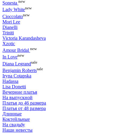
new
Sonesta
new
Lady White
new
Cioccolato
Mori Lee
Dianelli
Triniti
Victoria Karandasheva
Xzotic
new
Amour Bridal
new
In Love
sale
Diana Legrand
sale
Benjamin Roberts
Iryna Cotapska
Hadassa
Lisa Donetti
Вечерние платья
На выпускной
Платья до 46 размера
Платья от 48 размера
Длинные
Коктейльные
На свадьбу
Наши невесты