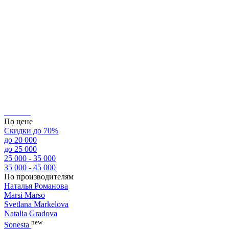
По цене
Скидки до 70%
до 20 000
до 25 000
25 000 - 35 000
35 000 - 45 000
По производителям
Наталья Романова
Marsi Marsо
Svetlana Markelova
Natalia Gradova
new
Sonesta