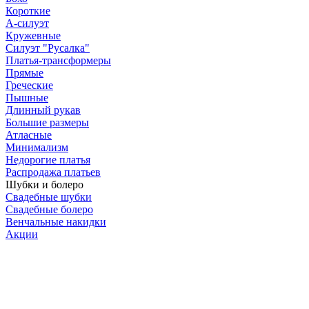
Короткие
А-силуэт
Кружевные
Силуэт "Русалка"
Платья-трансформеры
Прямые
Греческие
Пышные
Длинный рукав
Большие размеры
Атласные
Минимализм
Недорогие платья
Распродажа платьев
Шубки и болеро
Свадебные шубки
Свадебные болеро
Венчальные накидки
Акции