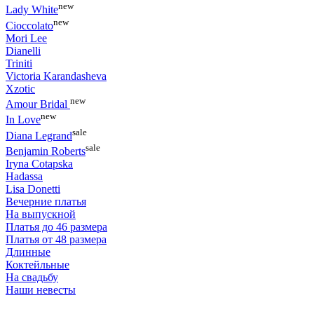
new
Lady White
new
Cioccolato
Mori Lee
Dianelli
Triniti
Victoria Karandasheva
Xzotic
new
Amour Bridal
new
In Love
sale
Diana Legrand
sale
Benjamin Roberts
Iryna Cotapska
Hadassa
Lisa Donetti
Вечерние платья
На выпускной
Платья до 46 размера
Платья от 48 размера
Длинные
Коктейльные
На свадьбу
Наши невесты