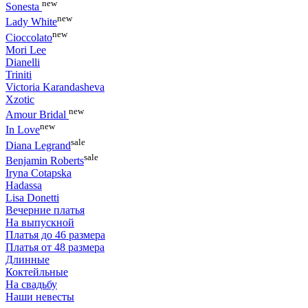
new
Sonesta
new
Lady White
new
Cioccolato
Mori Lee
Dianelli
Triniti
Victoria Karandasheva
Xzotic
new
Amour Bridal
new
In Love
sale
Diana Legrand
sale
Benjamin Roberts
Iryna Cotapska
Hadassa
Lisa Donetti
Вечерние платья
На выпускной
Платья до 46 размера
Платья от 48 размера
Длинные
Коктейльные
На свадьбу
Наши невесты