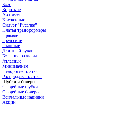
Бохо
Короткие
А-силуэт
Кружевные
Силуэт "Русалка"
Платья-трансформеры
Прямые
Греческие
Пышные
Длинный рукав
Большие размеры
Атласные
Минимализм
Недорогие платья
Распродажа платьев
Шубки и болеро
Свадебные шубки
Свадебные болеро
Венчальные накидки
Акции