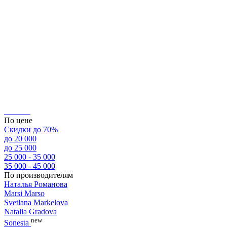
По цене
Скидки до 70%
до 20 000
до 25 000
25 000 - 35 000
35 000 - 45 000
По производителям
Наталья Романова
Marsi Marsо
Svetlana Markelova
Natalia Gradova
new
Sonesta