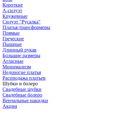
Короткие
А-силуэт
Кружевные
Силуэт "Русалка"
Платья-трансформеры
Прямые
Греческие
Пышные
Длинный рукав
Большие размеры
Атласные
Минимализм
Недорогие платья
Распродажа платьев
Шубки и болеро
Свадебные шубки
Свадебные болеро
Венчальные накидки
Акции