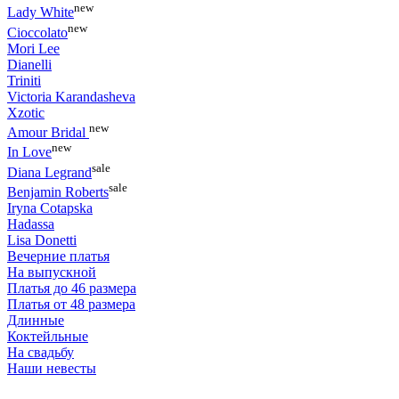
new
Lady White
new
Cioccolato
Mori Lee
Dianelli
Triniti
Victoria Karandasheva
Xzotic
new
Amour Bridal
new
In Love
sale
Diana Legrand
sale
Benjamin Roberts
Iryna Cotapska
Hadassa
Lisa Donetti
Вечерние платья
На выпускной
Платья до 46 размера
Платья от 48 размера
Длинные
Коктейльные
На свадьбу
Наши невесты