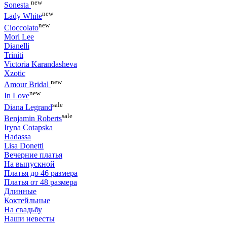
new
Sonesta
new
Lady White
new
Cioccolato
Mori Lee
Dianelli
Triniti
Victoria Karandasheva
Xzotic
new
Amour Bridal
new
In Love
sale
Diana Legrand
sale
Benjamin Roberts
Iryna Cotapska
Hadassa
Lisa Donetti
Вечерние платья
На выпускной
Платья до 46 размера
Платья от 48 размера
Длинные
Коктейльные
На свадьбу
Наши невесты