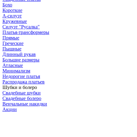
Бохо
Короткие
А-силуэт
Кружевные
Силуэт "Русалка"
Платья-трансформеры
Прямые
Греческие
Пышные
Длинный рукав
Большие размеры
Атласные
Минимализм
Недорогие платья
Распродажа платьев
Шубки и болеро
Свадебные шубки
Свадебные болеро
Венчальные накидки
Акции