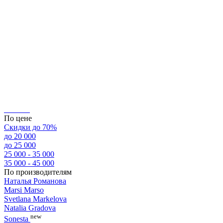
По цене
Скидки до 70%
до 20 000
до 25 000
25 000 - 35 000
35 000 - 45 000
По производителям
Наталья Романова
Marsi Marsо
Svetlana Markelova
Natalia Gradova
new
Sonesta