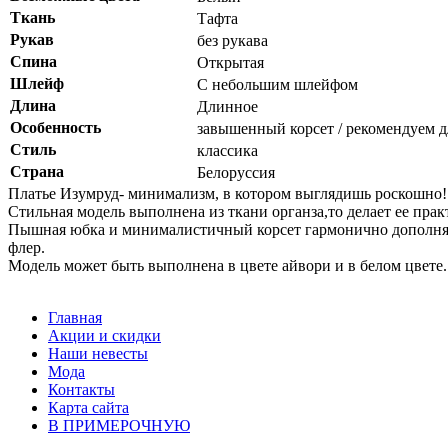
Ткань
Тафта
Рукав
без рукава
Спина
Открытая
Шлейф
С небольшим шлейфом
Длина
Длинное
Особенность
завышенный корсет / рекомендуем 
Стиль
классика
Страна
Белоруссия
Платье Изумруд- минимализм, в котором выглядишь роскошно!
Стильная модель выполнена из ткани органза,то делает ее пра
Пышная юбка и минималистичный корсет гармонично дополняют
флер.
Модель может быть выполнена в цвете айвори и в белом цвете.
Главная
Акции и скидки
Наши невесты
Мода
Контакты
Карта сайта
В ПРИМЕРОЧНУЮ