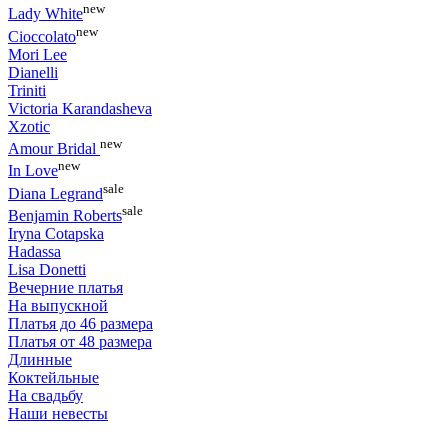
new
Lady White
new
Cioccolato
Mori Lee
Dianelli
Triniti
Victoria Karandasheva
Xzotic
new
Amour Bridal
new
In Love
sale
Diana Legrand
sale
Benjamin Roberts
Iryna Cotapska
Hadassa
Lisa Donetti
Вечерние платья
На выпускной
Платья до 46 размера
Платья от 48 размера
Длинные
Коктейльные
На свадьбу
Наши невесты