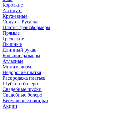
Короткие
А-силуэт
Кружевные
Силуэт "Русалка"
Платья-трансформеры
Прямые
Греческие
Пышные
Длинный рукав
Большие размеры
Атласные
Минимализм
Недорогие платья
Распродажа платьев
Шубки и болеро
Свадебные шубки
Свадебные болеро
Венчальные накидки
Акции