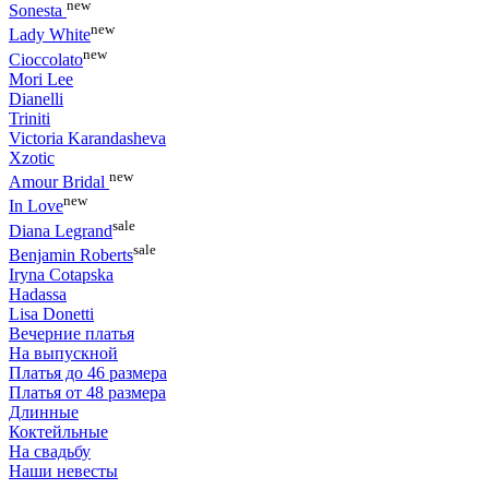
new
Sonesta
new
Lady White
new
Cioccolato
Mori Lee
Dianelli
Triniti
Victoria Karandasheva
Xzotic
new
Amour Bridal
new
In Love
sale
Diana Legrand
sale
Benjamin Roberts
Iryna Cotapska
Hadassa
Lisa Donetti
Вечерние платья
На выпускной
Платья до 46 размера
Платья от 48 размера
Длинные
Коктейльные
На свадьбу
Наши невесты