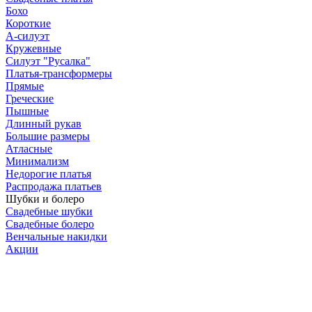
Бохо
Короткие
А-силуэт
Кружевные
Силуэт "Русалка"
Платья-трансформеры
Прямые
Греческие
Пышные
Длинный рукав
Большие размеры
Атласные
Минимализм
Недорогие платья
Распродажа платьев
Шубки и болеро
Свадебные шубки
Свадебные болеро
Венчальные накидки
Акции