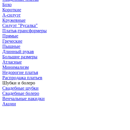
Бохо
Короткие
А-силуэт
Кружевные
Силуэт "Русалка"
Платья-трансформеры
Прямые
Греческие
Пышные
Длинный рукав
Большие размеры
Атласные
Минимализм
Недорогие платья
Распродажа платьев
Шубки и болеро
Свадебные шубки
Свадебные болеро
Венчальные накидки
Акции