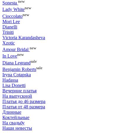
new
Sonesta
new
Lady White
new
Cioccolato
Mori Lee
Dianelli
Triniti
Victoria Karandasheva
Xzotic
new
Amour Bridal
new
In Love
sale
Diana Legrand
sale
Benjamin Roberts
Iryna Cotapska
Hadassa
Lisa Donetti
Вечерние платья
На выпускной
Платья до 46 размера
Платья от 48 размера
Длинные
Коктейльные
На свадьбу
Наши невесты