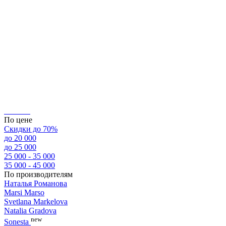
По цене
Скидки до 70%
до 20 000
до 25 000
25 000 - 35 000
35 000 - 45 000
По производителям
Наталья Романова
Marsi Marsо
Svetlana Markelova
Natalia Gradova
new
Sonesta