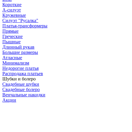
Короткие
А-силуэт
Кружевные
Силуэт "Русалка"
Платья-трансформеры
Прямые
Греческие
Пышные
Длинный рукав
Большие размеры
Атласные
Минимализм
Недорогие платья
Распродажа платьев
Шубки и болеро
Свадебные шубки
Свадебные болеро
Венчальные накидки
Акции