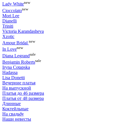
new
Lady White
new
Cioccolato
Mori Lee
Dianelli
Triniti
Victoria Karandasheva
Xzotic
new
Amour Bridal
new
In Love
sale
Diana Legrand
sale
Benjamin Roberts
Iryna Cotapska
Hadassa
Lisa Donetti
Вечерние платья
На выпускной
Платья до 46 размера
Платья от 48 размера
Длинные
Коктейльные
На свадьбу
Наши невесты