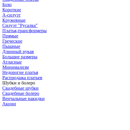
Бохо
Короткие
А-силуэт
Кружевные
Силуэт "Русалка"
Платья-трансформеры
Прямые
Греческие
Пышные
Длинный рукав
Большие размеры
Атласные
Минимализм
Недорогие платья
Распродажа платьев
Шубки и болеро
Свадебные шубки
Свадебные болеро
Венчальные накидки
Акции