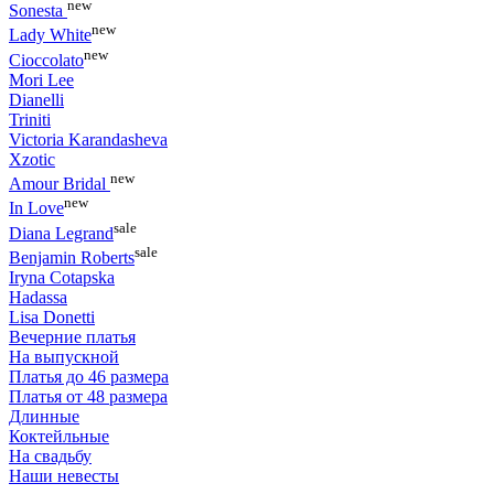
new
Sonesta
new
Lady White
new
Cioccolato
Mori Lee
Dianelli
Triniti
Victoria Karandasheva
Xzotic
new
Amour Bridal
new
In Love
sale
Diana Legrand
sale
Benjamin Roberts
Iryna Cotapska
Hadassa
Lisa Donetti
Вечерние платья
На выпускной
Платья до 46 размера
Платья от 48 размера
Длинные
Коктейльные
На свадьбу
Наши невесты