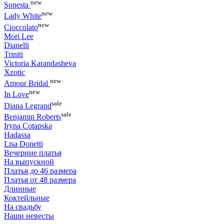
new
Sonesta
new
Lady White
new
Cioccolato
Mori Lee
Dianelli
Triniti
Victoria Karandasheva
Xzotic
new
Amour Bridal
new
In Love
sale
Diana Legrand
sale
Benjamin Roberts
Iryna Cotapska
Hadassa
Lisa Donetti
Вечерние платья
На выпускной
Платья до 46 размера
Платья от 48 размера
Длинные
Коктейльные
На свадьбу
Наши невесты