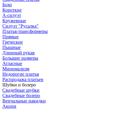
Бохо
Короткие
А-силуэт
Кружевные
Силуэт "Русалка"
Платья-трансформеры
Прямые
Греческие
Пышные
Длинный рукав
Большие размеры
Атласные
Минимализм
Недорогие платья
Распродажа платьев
Шубки и болеро
Свадебные шубки
Свадебные болеро
Венчальные накидки
Акции