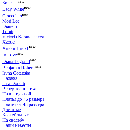
new
Sonesta
new
Lady White
new
Cioccolato
Mori Lee
Dianelli
Triniti
Victoria Karandasheva
Xzotic
new
Amour Bridal
new
In Love
sale
Diana Legrand
sale
Benjamin Roberts
Iryna Cotapska
Hadassa
Lisa Donetti
Вечерние платья
На выпускной
Платья до 46 размера
Платья от 48 размера
Длинные
Коктейльные
На свадьбу
Наши невесты