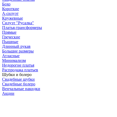
Бохо
Короткие
А-силуэт
Кружевные
Силуэт "Русалка"
Платья-трансформеры
Прямые
Греческие
Пышные
Длинный рукав
Большие размеры
Атласные
Минимализм
Недорогие платья
Распродажа платьев
Шубки и болеро
Свадебные шубки
Свадебные болеро
Венчальные накидки
Акции