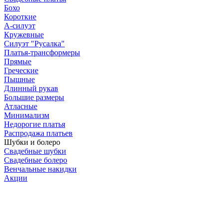
Бохо
Короткие
А-силуэт
Кружевные
Силуэт "Русалка"
Платья-трансформеры
Прямые
Греческие
Пышные
Длинный рукав
Большие размеры
Атласные
Минимализм
Недорогие платья
Распродажа платьев
Шубки и болеро
Свадебные шубки
Свадебные болеро
Венчальные накидки
Акции