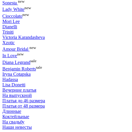
new
Sonesta
new
Lady White
new
Cioccolato
Mori Lee
Dianelli
Triniti
Victoria Karandasheva
Xzotic
new
Amour Bridal
new
In Love
sale
Diana Legrand
sale
Benjamin Roberts
Iryna Cotapska
Hadassa
Lisa Donetti
Вечерние платья
На выпускной
Платья до 46 размера
Платья от 48 размера
Длинные
Коктейльные
На свадьбу
Наши невесты