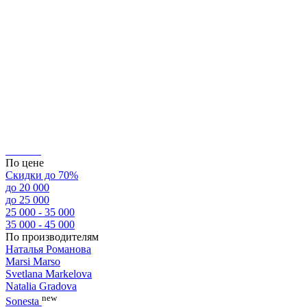
По цене
Скидки до 70%
до 20 000
до 25 000
25 000 - 35 000
35 000 - 45 000
По производителям
Наталья Романова
Marsi Marsо
Svetlana Markelova
Natalia Gradova
new
Sonesta