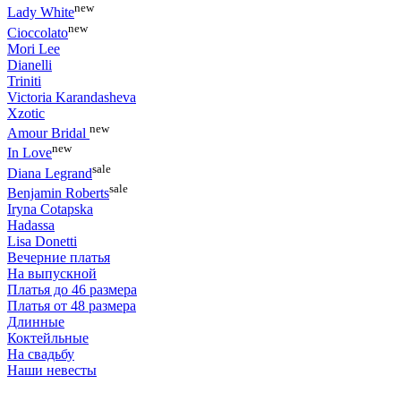
new
Lady White
new
Cioccolato
Mori Lee
Dianelli
Triniti
Victoria Karandasheva
Xzotic
new
Amour Bridal
new
In Love
sale
Diana Legrand
sale
Benjamin Roberts
Iryna Cotapska
Hadassa
Lisa Donetti
Вечерние платья
На выпускной
Платья до 46 размера
Платья от 48 размера
Длинные
Коктейльные
На свадьбу
Наши невесты