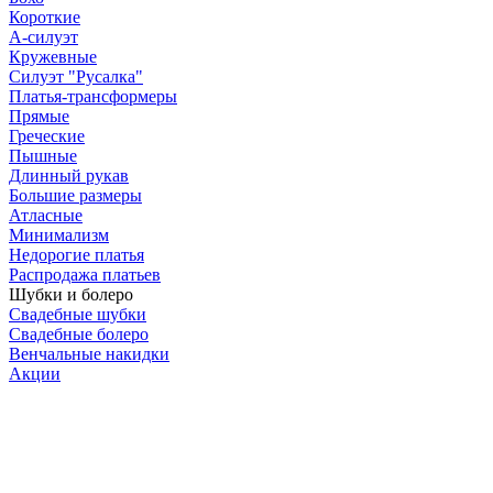
Короткие
А-силуэт
Кружевные
Силуэт "Русалка"
Платья-трансформеры
Прямые
Греческие
Пышные
Длинный рукав
Большие размеры
Атласные
Минимализм
Недорогие платья
Распродажа платьев
Шубки и болеро
Свадебные шубки
Свадебные болеро
Венчальные накидки
Акции