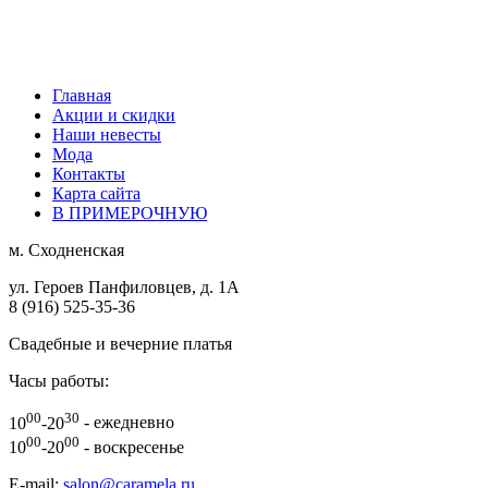
Главная
Акции и скидки
Наши невесты
Мода
Контакты
Карта сайта
В ПРИМЕРОЧНУЮ
м.
Сходненская
ул. Героев Панфиловцев, д. 1А
8 (916) 525-35-36
Свадебные и вечерние платья
Часы работы:
00
30
10
-20
- ежедневно
00
00
10
-20
- воскресенье
E-mail:
salon@caramela.ru